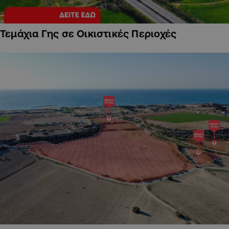
Τεμάχια Γης σε Οικιστικές Περιοχές