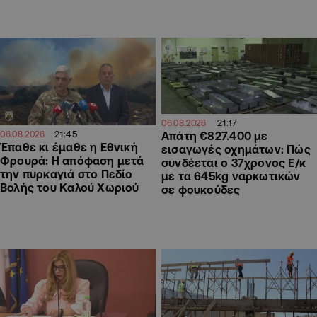
21:17
06.08.2026
21:45
06.08.2026
Απάτη €827.400 με
Έπαθε κι έμαθε η Εθνική
εισαγωγές οχημάτων: Πώς
Φρουρά: Η απόφαση μετά
συνδέεται ο 37χρονος Ε/κ
την πυρκαγιά στο Πεδίο
με τα 645kg ναρκωτικών
Βολής του Καλού Χωριού
σε φουκούδες