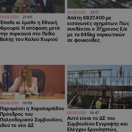
21:17
06.08.2026
21:45
06.08.2026
Απάτη €827.400 με
Έπαθε κι έμαθε η Εθνική
εισαγωγές οχημάτων: Πώς
Φρουρά: Η απόφαση μετά
συνδέεται ο 37χρονος Ε/κ
την πυρκαγιά στο Πεδίο
με τα 645kg ναρκωτικών
Βολής του Καλού Χωριού
σε φουκούδες
19:59
06.08.2026
Παραμένει η Χαραλαμπίδου
19:47
06.08.2026
Πρόεδρος του
Αυτό είναι το ΔΣ του
Πολεοδομικού Συμβουλίου,
Συμβουλίου Εγγραφής και
ιδού το νέο ΔΣ
Ελέγχου Εργοληπτών,