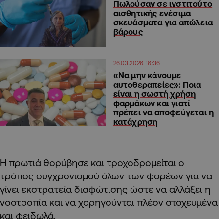
Πωλούσαν σε ινστιτούτο
αισθητικής ενέσιμα
σκευάσματα για απώλεια
βάρους
26.03.2026 16:36
«Να μην κάνουμε
αυτοθεραπείες»: Ποια
είναι η σωστή χρήση
φαρμάκων και γιατί
πρέπει να αποφεύγεται η
κατάχρηση
Η πρωτιά θορύβησε και τροχοδρομείται ο
τρόπος συγχρονισμού όλων των φορέων για να
γίνει εκστρατεία διαφώτισης ώστε να αλλάξει η
νοοτροπία και να χορηγούνται πλέον στοχευμένα
και φειδωλά.