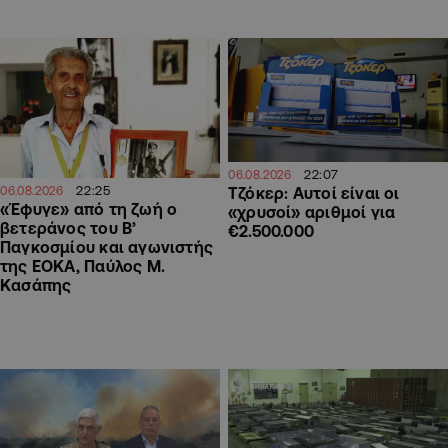
22:07
06.08.2026
22:25
Τζόκερ: Αυτοί είναι οι
06.08.2026
«Έφυγε» από τη ζωή ο
«χρυσοί» αριθμοί για
βετεράνος του Β’
€2.500.000
Παγκοσμίου και αγωνιστής
της ΕΟΚΑ, Παύλος Μ.
Κασάπης