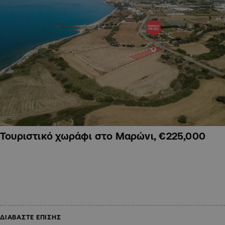
Τουριστικό χωράφι στο Μαρώνι, €225,000
ΔΙΑΒΑΣΤΕ ΕΠΙΣΗΣ