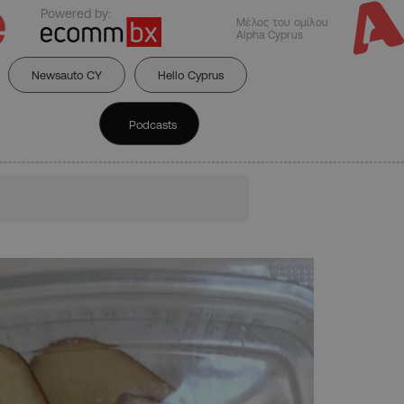
Powered by:
Μέλος του ομίλου
Alpha Cyprus
Newsauto CY
Hello Cyprus
Podcasts