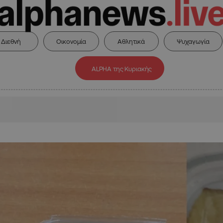
Διεθνή
Οικονομία
Αθλητικά
Ψυχαγωγία
ALPHA της Κυριακής