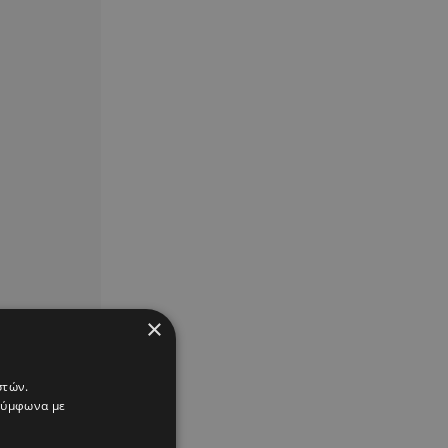
×
στών.
 σύμφωνα με