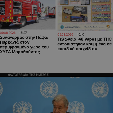
15:27
09.08.2026
15:10
09.08.2026
Συναγερμός στην Πάφο:
Τελωνείο: 48 vapes με THC
Πυρκαγιά στον
εντοπίστηκαν κρυμμένα σε
περιφραγμένο χώρο του
«παιδικά παιχνίδια»
ΧΥΤΑ Μαραθούντας
ΦΩΤΟΓΡΑΦΙΑ ΤΗΣ ΗΜΕΡΑΣ