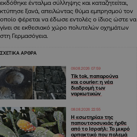
εκδόθηκε ένταλμα σύλληψης και καταζητείται,
κτύπησε ξανά, απειλώντας θύμα εμπρησμού τον
οποίο φέρεται να έδωσε εντολές ο ίδιος ώστε να
γίνει σε εκθεσιακό χώρο πολυτελών οχημάτων
στη Γερμασόγεια.
ΣΧΕΤΙΚΑ ΑΡΘΡΑ
09.08.2026 07:59
Tik tok, παπαρούνα
και courier: η νέα
διαδρομή των
ναρκωτικών
08.08.2026 22:55
Η «σωτηρία» της
παπουτσοσυκιάς ήρθε
από το Ισραήλ: Το μικρό
αρπακτικό που πολεμά