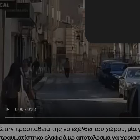
Στην προσπάθειά της να εξέλθει του χώρου,
μία 
τραυματίστηκε ελαφρά με αποτέλεσμα να χρειαστ