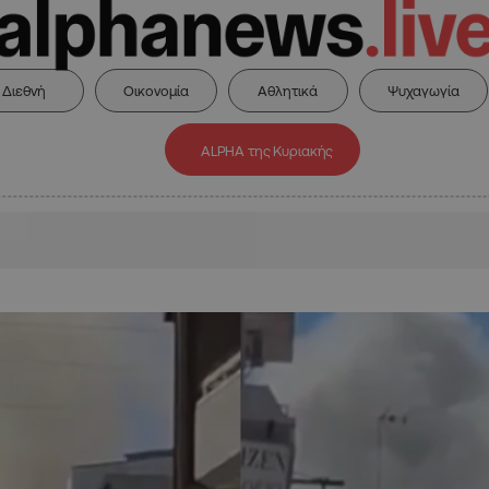
Διεθνή
Οικονομία
Αθλητικά
Ψυχαγωγία
ALPHA της Κυριακής