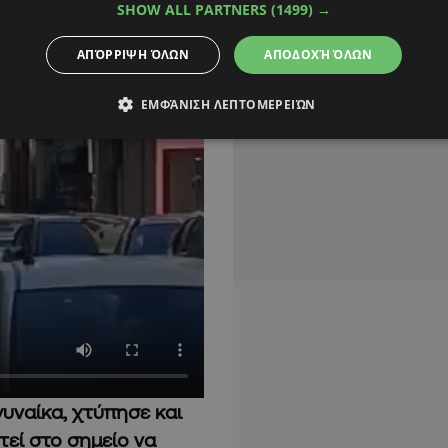
SHOW ALL PARTNERS
(1499) →
ΑΠΌΡΡΙΨΗ ΌΛΩΝ
ΑΠΟΔΟΧΉ ΌΛΩΝ
ΕΜΦΆΝΙΣΗ ΛΕΠΤΟΜΕΡΕΙΏΝ
γυναίκα, χτύπησε και
εί στο σημείο να