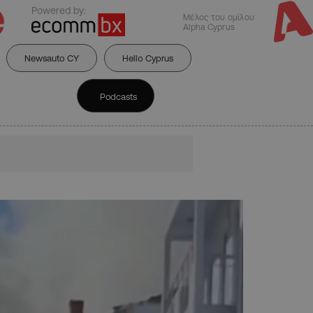
Powered by:
Μέλος του ομίλου
Alpha Cyprus
Newsauto CY
Hello Cyprus
Podcasts