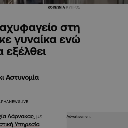
ΚΟΙΝΩΝΙΑ
ΚΥΠΡΟΣ
ταχυφαγείο στη
κε γυναίκα ενώ
 εξέλθει
κι Αστυνομία
LPHANEWSLIVE
χία Λάρνακας
, με
στική Υπηρεσία
.