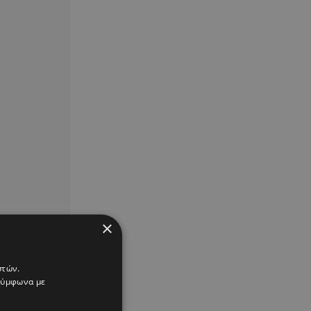
×
στών.
 σύμφωνα με