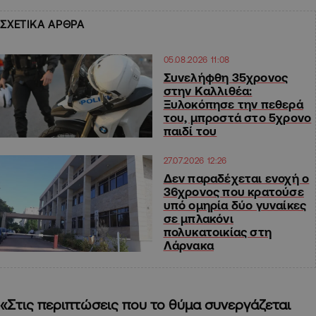
ΣΧΕΤΙΚΑ ΑΡΘΡΑ
05.08.2026 11:08
Συνελήφθη 35χρονος
στην Καλλιθέα:
Ξυλοκόπησε την πεθερά
του, μπροστά στο 5χρονο
παιδί του
27.07.2026 12:26
Δεν παραδέχεται ενοχή ο
36χρονος που κρατούσε
υπό ομηρία δύο γυναίκες
σε μπλακόνι
πολυκατοικίας στη
Λάρνακα
«Στις περιπτώσεις που το θύμα συνεργάζεται