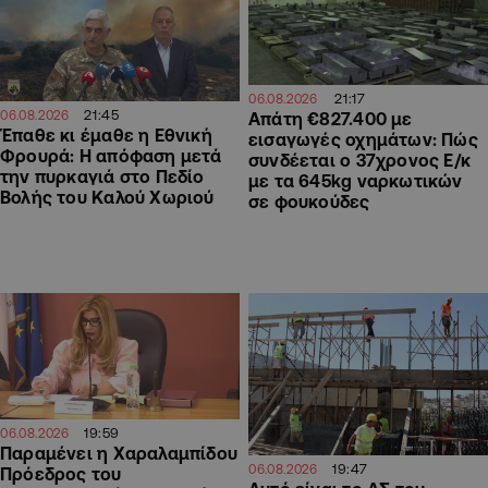
21:17
06.08.2026
21:45
06.08.2026
Απάτη €827.400 με
Έπαθε κι έμαθε η Εθνική
εισαγωγές οχημάτων: Πώς
Φρουρά: Η απόφαση μετά
συνδέεται ο 37χρονος Ε/κ
την πυρκαγιά στο Πεδίο
με τα 645kg ναρκωτικών
Βολής του Καλού Χωριού
σε φουκούδες
19:59
06.08.2026
Παραμένει η Χαραλαμπίδου
19:47
06.08.2026
Πρόεδρος του