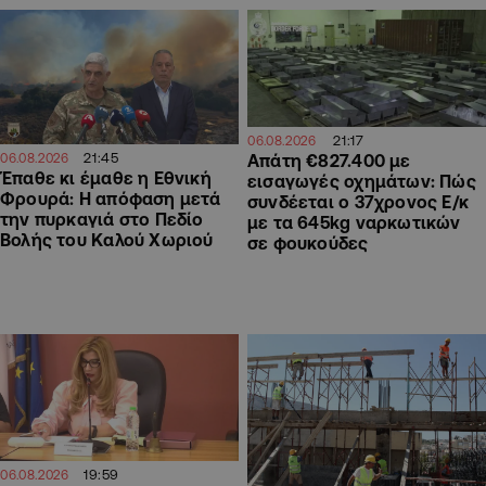
21:17
06.08.2026
21:45
06.08.2026
Απάτη €827.400 με
Έπαθε κι έμαθε η Εθνική
εισαγωγές οχημάτων: Πώς
Φρουρά: Η απόφαση μετά
συνδέεται ο 37χρονος Ε/κ
την πυρκαγιά στο Πεδίο
με τα 645kg ναρκωτικών
Βολής του Καλού Χωριού
σε φουκούδες
19:59
06.08.2026