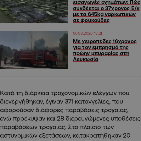
εισαγωγές οχημάτων: Πώς
συνδέεται ο 37χρονος Ε/κ
με τα 645kg ναρκωτικών
σε φουκούδες
06.08.2026 18:21
Με χειροπέδες 16χρονος
για τον εμπρησμό της
πρώην μπυραρίας στη
Λευκωσία
Κατά τη διάρκεια τροχονομικών ελέγχων που
διενεργήθηκαν, έγιναν 371 καταγγελίες, που
αφορούσαν διάφορες παραβάσεις τροχαίας,
ενώ προέκυψαν και 28 διερευνώμενες υποθέσεις
παραβάσεων τροχαίας. Στο πλαίσιο των
αστυνομικών εξετάσεων, κατακρατήθηκαν 20