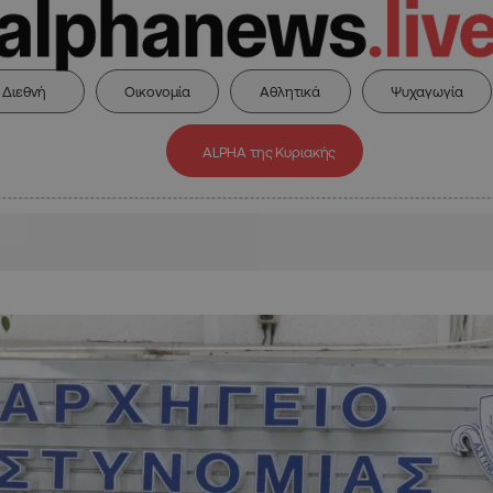
Διεθνή
Οικονομία
Αθλητικά
Ψυχαγωγία
ALPHA της Κυριακής