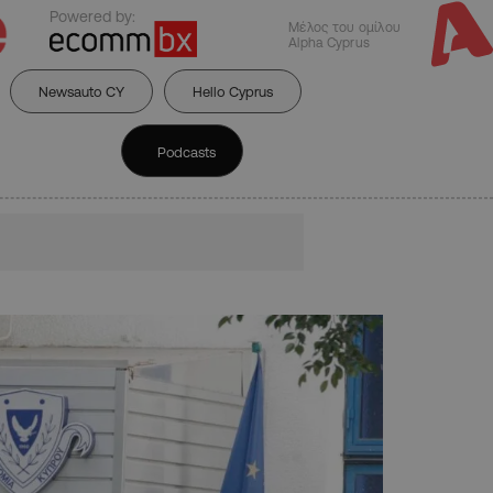
Powered by:
Μέλος του ομίλου
Alpha Cyprus
Newsauto CY
Hello Cyprus
Podcasts