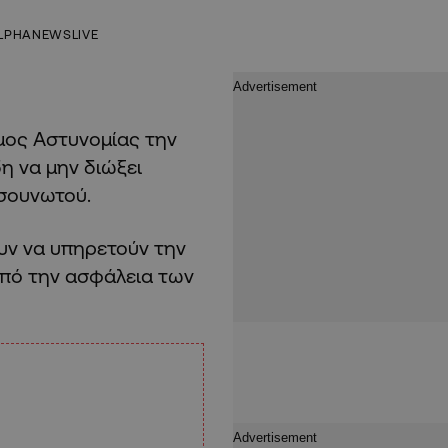
LPHANEWSLIVE
μος Αστυνομίας την
η να μην διώξει
τσουνωτού.
ουν να υπηρετούν την
οπό την ασφάλεια των