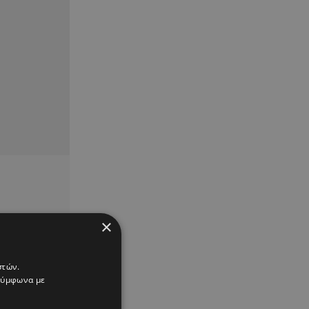
×
στών.
 σύμφωνα με