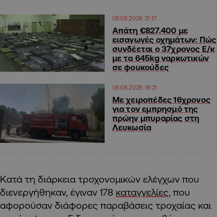
06.08.2026 21:17
Απάτη €827.400 με
εισαγωγές οχημάτων: Πώς
συνδέεται ο 37χρονος Ε/κ
με τα 645kg ναρκωτικών
σε φουκούδες
06.08.2026 18:21
Με χειροπέδες 16χρονος
για τον εμπρησμό της
πρώην μπυραρίας στη
Λευκωσία
Κατά τη διάρκεια τροχονομικών ελέγχων που
διενεργήθηκαν, έγιναν 178
καταγγελίες
, που
αφορούσαν διάφορες παραβάσεις τροχαίας και