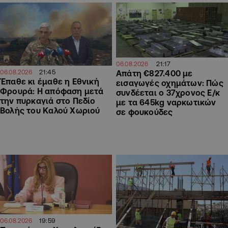
21:17
06.08.2026
21:45
06.08.2026
Απάτη €827.400 με
Έπαθε κι έμαθε η Εθνική
εισαγωγές οχημάτων: Πώς
Φρουρά: Η απόφαση μετά
συνδέεται ο 37χρονος Ε/κ
την πυρκαγιά στο Πεδίο
με τα 645kg ναρκωτικών
Βολής του Καλού Χωριού
σε φουκούδες
19:59
06.08.2026