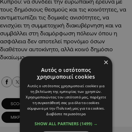
Κύπρου: να συνδέει την ευρωπαϊκή έρευνα με
τους δημόσιους θεσμούς και τις κοινότητες, να
αντιμετωπίζει τις δομικές ανισότητες, να
ενισχύει τη συμμετοχική διακυβέρνηση και να
συμβάλλει στη διαμόρφωση πόλεων όπου η
ασφάλεια δεν αποτελεί προνόμιο όσων
διαθέτουν αυτοκίνητο, αλλά κοινό δημόσιο
δικαίωμα.
×
Αυτός ο ιστότοπος
χρησιμοποιεί cookies
Alpha Podcasts
Αυτός ο ιστότοπος χρησιμοποιεί cookies για
τη βελτίωση της εμπειρίας των χρηστών.
Χρησιμοποιώντας τον ιστότοπό μας, παρέχετε
τη συγκατάθεσή σας για όλα τα cookies
SCOOTER
SCOOTERS
σύμφωνα με την Πολιτική μας για τα cookies.
Διαβάστε περισσότερα
ΜΙΚΡΟΚΙΝΗΤΙΚΟΤΗΤΑ
SHOW ALL PARTNERS
(1499) →
Advertisement