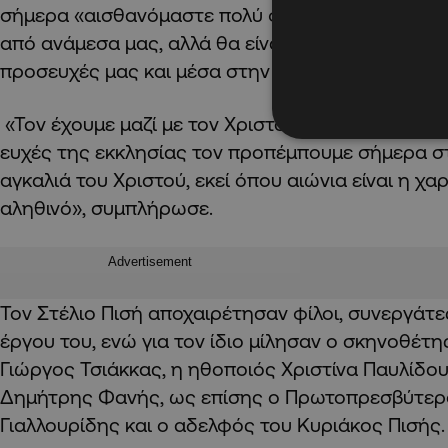
σήμερα «αισθανόμαστε πολύ φτωχότεροι τώρα πο
από ανάμεσα μας, αλλά θα είναι μαζί μας στη Θεία
προσευχές μας και μέσα στην καρδιά μας».
«Τον έχουμε μαζί με τον Χριστό μας και τους Αγίο
ευχές της εκκλησίας τον προπέμπουμε σήμερα σ
αγκαλιά του Χριστού, εκεί όπου αιώνια είναι η χα
αληθινό», συμπλήρωσε.
Advertisement
Τον Στέλιο Πισή αποχαιρέτησαν φίλοι, συνεργάτες
έργου του, ενώ για τον ίδιο μίλησαν ο σκηνοθέτη
Γιώργος Τσιάκκας, η ηθοποιός Χριστίνα Παυλίδο
Δημήτρης Φανής, ως επίσης ο Πρωτοπρεσβύτερ
Γιαλλουρίδης και ο αδελφός του Κυριάκος Πισής.