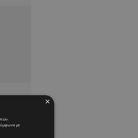
×
στών.
 σύμφωνα με