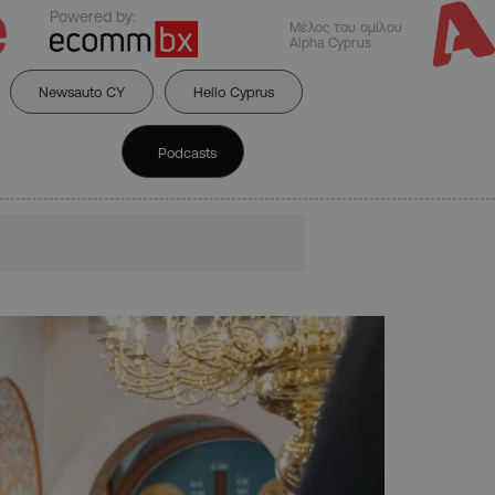
Powered by:
Μέλος του ομίλου
Alpha Cyprus
Newsauto CY
Hello Cyprus
Podcasts