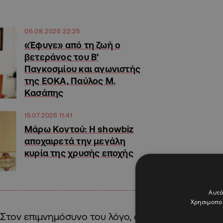
06.08.2026 22:25
«Έφυγε» από τη ζωή ο
βετεράνος του Β’
Παγκοσμίου και αγωνιστής
της ΕΟΚΑ, Παύλος Μ.
Κασάπης
15.07.2026 11:41
Μάρω Κοντού: Η showbiz
αποχαιρετά την μεγάλη
κυρία της χρυσής εποχής
Αυτό
Χρησιμοποι
Στον επιμνημόσυνο του λόγο, ο Μητροπολίτης Α