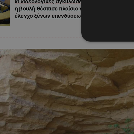
κι «ιδεολογικές αγκυλώσεις»
η βουλή θέσπισε πλαίσιο για
έλεγχο ξένων επενδύσεων