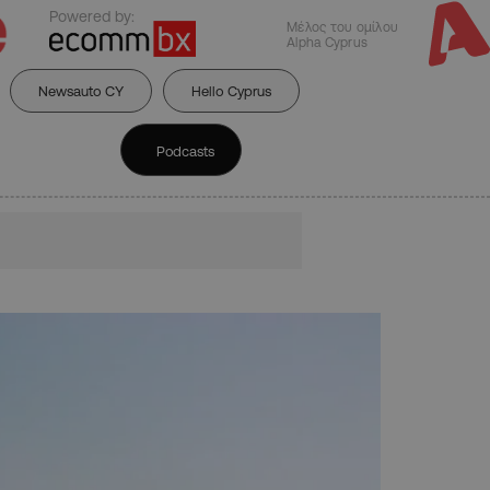
Powered by:
Μέλος του ομίλου
Alpha Cyprus
Newsauto CY
Hello Cyprus
Podcasts