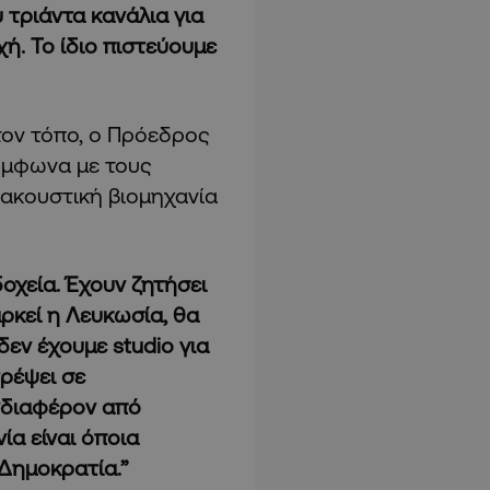
 τριάντα κανάλια για
ή. Το ίδιο πιστεύουμε
τον τόπο, ο Πρόεδρος
σύμφωνα με τους
οακουστική βιομηχανία
οχεία. Έχουν ζητήσει
αρκεί η Λευκωσία, θα
δεν έχουμε studio για
τρέψει σε
ενδιαφέρον από
ία είναι όποια
 Δημοκρατία.”