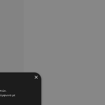
×
στών.
 σύμφωνα με