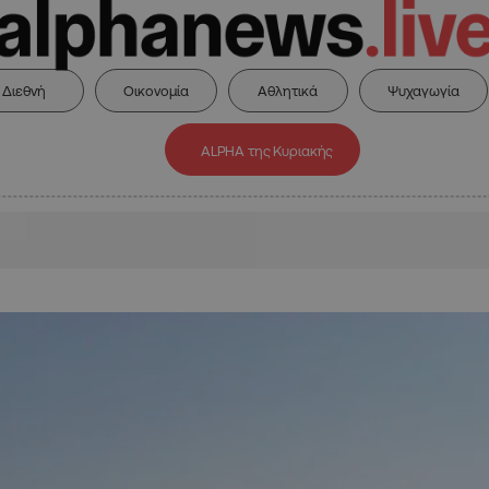
Διεθνή
Οικονομία
Αθλητικά
Ψυχαγωγία
ALPHA της Κυριακής