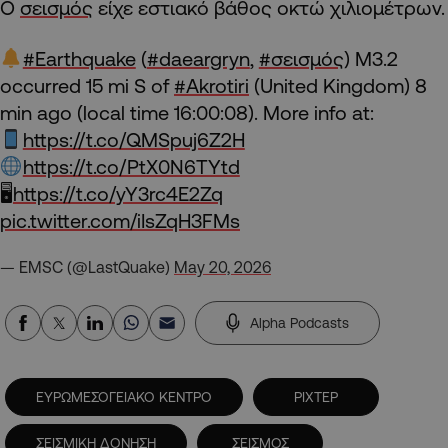
Ο
σεισμός
είχε εστιακό βάθος οκτώ χιλιομέτρων.
#Earthquake
(
#daeargryn
,
#σεισμός
) M3.2
occurred 15 mi S of
#Akrotiri
(United Kingdom) 8
min ago (local time 16:00:08). More info at:
https://t.co/QMSpuj6Z2H
https://t.co/PtX0N6TYtd
🖥
https://t.co/yY3rc4E2Zq
pic.twitter.com/iIsZqH3FMs
— EMSC (@LastQuake)
May 20, 2026
Alpha Podcasts
ΕΥΡΩΜΕΣΟΓΕΙΑΚΟ ΚΕΝΤΡΟ
ΡΙΧΤΕΡ
ΣΕΙΣΜΙΚΗ ΔΟΝΗΣΗ
ΣΕΙΣΜΟΣ