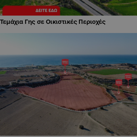
Τεμάχια Γης σε Οικιστικές Περιοχές