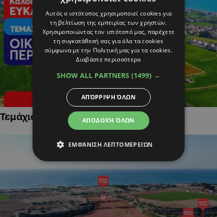
Αυτός ο ιστότοπος χρησιμοποιεί cookies για
τη βελτίωση της εμπειρίας των χρηστών.
Χρησιμοποιώντας τον ιστότοπό μας, παρέχετε
τη συγκατάθεσή σας για όλα τα cookies
σύμφωνα με την Πολιτική μας για τα cookies.
Διαβάστε περισσότερα
SHOW ALL PARTNERS
(1499) →
ΑΠΌΡΡΙΨΗ ΌΛΩΝ
Τεμάχια Γης σε Οικιστικές Περιοχές
ΑΠΟΔΟΧΉ ΌΛΩΝ
ΕΜΦΆΝΙΣΗ ΛΕΠΤΟΜΕΡΕΙΏΝ