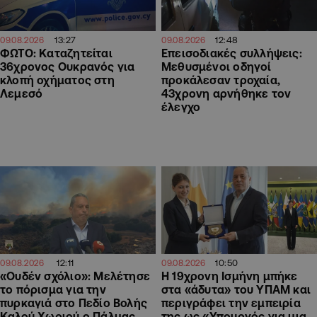
13:27
12:48
09.08.2026
09.08.2026
ΦΩΤΟ: Καταζητείται
Επεισοδιακές συλλήψεις:
36χρονος Ουκρανός για
Μεθυσμένοι οδηγοί
κλοπή οχήματος στη
προκάλεσαν τροχαία,
Λεμεσό
43χρονη αρνήθηκε τον
έλεγχο
12:11
10:50
09.08.2026
09.08.2026
«Ουδέν σχόλιο»: Μελέτησε
Η 19χρονη Ισμήνη μπήκε
το πόρισμα για την
στα «άδυτα» του ΥΠΑΜ και
πυρκαγιά στο Πεδίο Βολής
περιγράφει την εμπειρία
Καλού Χωριού ο Πάλμας
της ως «Υπουργός για μια