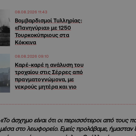
08.08.2026 11:43
Βομβαρδισμοί Τυλληρίας:
«Πανηγύρια» με 1250
Τουρκοκύπριους στα
Κόκκινα
08.08.2026 09:10
Καρέ-καρέ η ανάλυση του
τροχαίου στις Σέρρες από
πραγματογνώμονα, με
νεκρούς μητέρα και γιο
«Το άσχημο είναι ότι οι περισσότεροι από τους π
μέσα στο λεωφορείο. Εμείς προλάβαμε, ήμασταν 