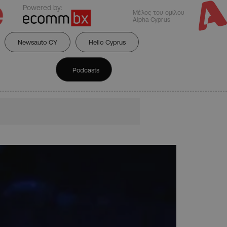
Powered by:
Μέλος του ομίλου
Alpha Cyprus
Newsauto CY
Hello Cyprus
Podcasts