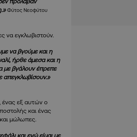
 δεν πρόλαβαν
.»
Φύτος Νεοφύτου
ες να εγκλωβιστούν.
με να βγούμε και η
αλί, ήρθε άμεσα και η
α με βγάλουν έπρεπε
ε απεγκλωβίσουν.»
, ένας εξ αυτών ο
ποστολής και ένας
και μώλωπες.
εφάλι και εγώ είμαι με