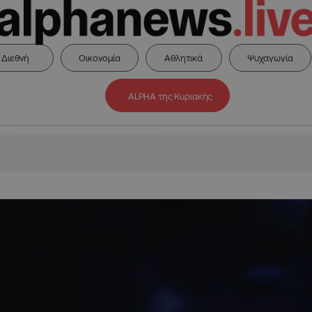
Διεθνή
Οικονομία
Αθλητικά
Ψυχαγωγία
ALPHA της Κυριακής