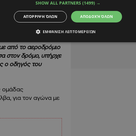
SHOW ALL PARTNERS
(1499) →
μα προς την αριστερή
τα αριστερά, πέφτουν
ΑΠΌΡΡΙΨΗ ΌΛΩΝ
ΑΠΟΔΟΧΉ ΌΛΩΝ
ΕΜΦΆΝΙΣΗ ΛΕΠΤΟΜΕΡΕΙΏΝ
ό συνέβηκε γύρω στις
αμε από το αεροδρόμιο
έσα στον δρόμο, υπήρχε
ες ο οδηγός του
ς ομάδας
λβα, για τον αγώνα με