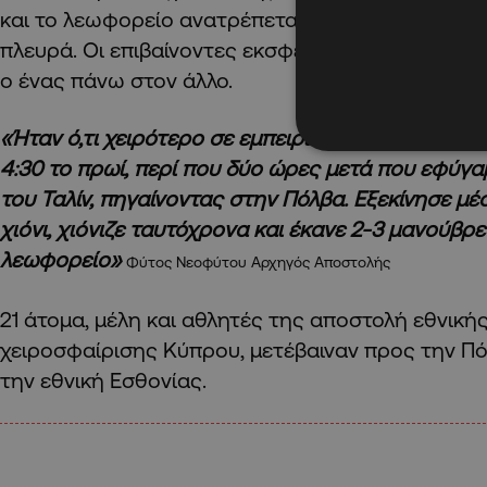
και το λεωφορείο ανατρέπεται γέρνοντας απότο
πλευρά. Οι επιβαίνοντες εκσφενδονίζονται προς 
ο ένας πάνω στον άλλο.
«Ήταν ό,τι χειρότερο σε εμπειρία. Το περιστατικ
4:30 το πρωί, περί που δύο ώρες μετά που εφύγ
του Ταλίν, πηγαίνοντας στην Πόλβα. Εξεκίνησε μ
χιόνι, χιόνιζε ταυτόχρονα και έκανε 2-3 μανούβρ
λεωφορείο»
Φύτος Νεοφύτου Αρχηγός Αποστολής
21 άτομα, μέλη και αθλητές της αποστολή εθνική
χειροσφαίρισης Κύπρου, μετέβαιναν προς την Πό
την εθνική Εσθονίας.