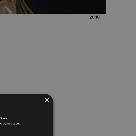
20:18
×
στών.
 σύμφωνα με