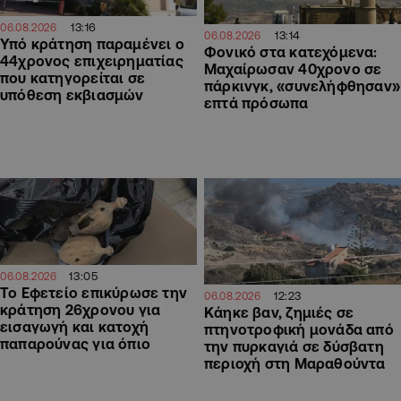
13:16
06.08.2026
13:14
06.08.2026
Υπό κράτηση παραμένει ο
Φονικό στα κατεχόμενα:
44χρονος επιχειρηματίας
Μαχαίρωσαν 40χρονο σε
που κατηγορείται σε
πάρκινγκ, «συνελήφθησαν»
υπόθεση εκβιασμών
επτά πρόσωπα
13:05
06.08.2026
Το Εφετείο επικύρωσε την
12:23
06.08.2026
κράτηση 26χρονου για
Κάηκε βαν, ζημιές σε
εισαγωγή και κατοχή
πτηνοτροφική μονάδα από
παπαρούνας για όπιο
την πυρκαγιά σε δύσβατη
περιοχή στη Μαραθούντα