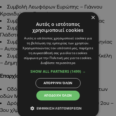
Συμβολή Λεωφόρων Ευρώπης – Γιάννου
Κρανιδιώτη – Εγνατίας
×
Συμβολή οδών Αγαπήνωρος – Πανδώρας
Αυτός ο ιστότοπος
Συμβολή οδών Αποστόλου Παύλου –
χρησιμοποιεί cookies
Γλάδστωνος – Νικοδήμου Μυλωνά
Αυτός ο ιστότοπος χρησιμοποιεί cookies για
Συμβολή οδών Αμπελόκηπων – Κεφαλληνίας
τη βελτίωση της εμπειρίας των χρηστών.
– Αυτοκράτορος Θεόφιλου
Χρησιμοποιώντας τον ιστότοπό μας, παρέχετε
τη συγκατάθεσή σας για όλα τα cookies
Συμβολή Λεωφόρων Έμπας – Χρίστου Κκέλη
σύμφωνα με την Πολιτική μας για τα cookies.
– Δημητράκη Αδάμου
Διαβάστε περισσότερα
SHOW ALL PARTNERS
(1499) →
Επαρχία Αμμοχώστου
ΑΠΌΡΡΙΨΗ ΌΛΩΝ
Οδός Σταδίου στην Αγία Νάπα, μεταξύ των
οδών Μονόπετρας και Αλμυρού Νερού
ΑΠΟΔΟΧΉ ΌΛΩΝ
Δρόμος Σωτήρας – Λιοπετρίου, μεταξύ 2ου –
ΕΜΦΆΝΙΣΗ ΛΕΠΤΟΜΕΡΕΙΏΝ
3ου χλμ