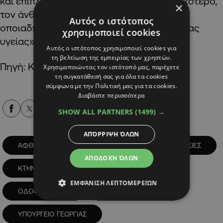
και επιπλέον δεν προσβάλλει, το σημαντικότερο,
×
τον άνθρωπο, για τον οποίο δεν έχει
Αυτός ο ιστότοπος
οποιαδήποτε σημασία από άποψη δημόσιας
χρησιμοποιεί cookies
υγείας», τόνισε.
Αυτός ο ιστότοπος χρησιμοποιεί cookies για
τη βελτίωση της εμπειρίας των χρηστών.
Πηγή: ΚΥΠΕ
Χρησιμοποιώντας τον ιστότοπό μας, παρέχετε
τη συγκατάθεσή σας για όλα τα cookies
σύμφωνα με την Πολιτική μας για τα cookies.
Διαβάστε περισσότερα
Alpha Podcasts
SHOW ALL PARTNERS
(1499) →
ΑΠΌΡΡΙΨΗ ΌΛΩΝ
ΑΦΘΩΔΗΣ ΠΥΡΕΤΟΣ
ΚΤΗΝΙΑΤΡΙΚΕΣ ΥΠΗΡΕΣΙΕΣ
ΑΠΟΔΟΧΉ ΌΛΩΝ
ΚΤΗΝΟΤΡΟΦΟΙ
ΚΥΠΡΟΣ
ΕΜΦΆΝΙΣΗ ΛΕΠΤΟΜΕΡΕΙΏΝ
ΟΔΟΦΡΑΓΜΑΤΑ
ΣΗΜΕΙΑ ΔΙΕΛΕΥΣΗΣ
ΥΠΟΥΡΓΕΙΟ ΓΕΩΡΓΙΑΣ