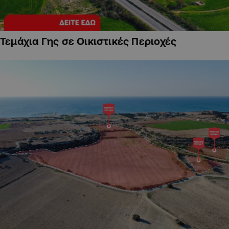
Τεμάχια Γης σε Οικιστικές Περιοχές