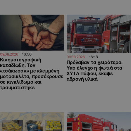
16:50
09.08.2026
16:18
09.08.2026
Κινηματογραφική
Πρόλαβαν τα χειρότερα:
καταδίωξη: Τον
Υπό έλεγχο η φωτιά στα
«τσάκωσαν» με κλεμμένη
ΧΥΤΑ Πάφου, έκαψε
μοτοσικλέτα, προσέκρουσε
αδρανή υλικά
σε κιγκλίδωμα και
τραυματίστηκε