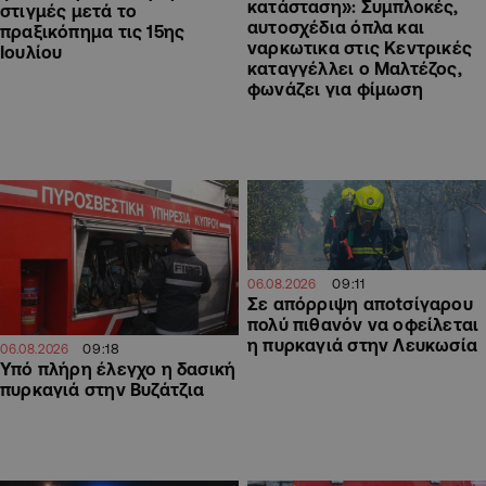
κατάσταση»: Συμπλοκές,
στιγμές μετά το
αυτοσχέδια όπλα και
πραξικόπημα τις 15ης
ναρκωτικα στις Κεντρικές
Ιουλίου
καταγγέλλει ο Μαλτέζος,
φωνάζει για φίμωση
09:11
06.08.2026
Σε απόρριψη απotσίγαρου
πολύ πιθανόν να οφείλεται
η πυρκαγιά στην Λευκωσία
09:18
06.08.2026
Υπό πλήρη έλεγχο η δασική
πυρκαγιά στην Βυζάτζια