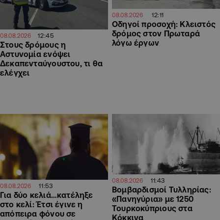
12:11
08.08.2026
Οδηγοί προσοχή: Κλειστός
δρόμος στον Πρωταρά
12:45
08.08.2026
λόγω έργων
Στους δρόμους η
Αστυνομία ενόψει
Δεκαπενταύγουστου, τι θα
ελέγχει
11:43
08.08.2026
11:53
08.08.2026
Βομβαρδισμοί Τυλληρίας:
Για δύο κελιά…κατέληξε
«Πανηγύρια» με 1250
στο κελί: Έτσι έγινε η
Τουρκοκύπριους στα
απόπειρα φόνου σε
Κόκκινα