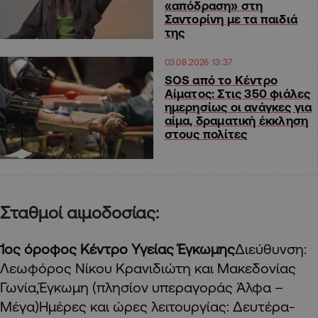
«απόδραση» στη
Σαντορίνη με τα παιδιά
της
03.08.2026 13:37
SOS από το Κέντρο
Αίματος: Στις 350 φιάλες
ημερησίως οι ανάγκες για
αίμα, δραματική έκκληση
στους πολίτες
Σταθμοί αιμοδοσίας:
1ος όροφος Κέντρο Υγείας Έγκωμης
Διεύθυνση:
Λεωφόρος Νίκου Κρανιδιώτη και Μακεδονίας
Γωνία,Έγκωμη (πλησίον υπεραγοράς Άλφα –
Μέγα)Ημέρες και ώρες λειτουργίας: Δευτέρα-