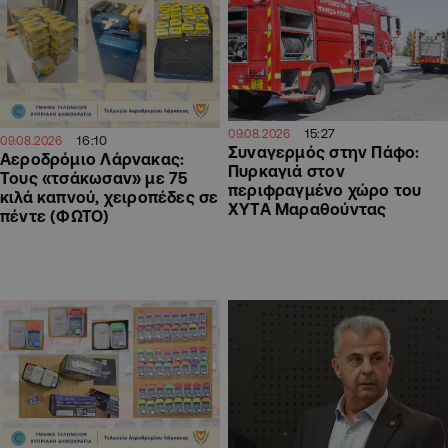
15:27
09.08.2026
16:10
09.08.2026
Συναγερμός στην Πάφο:
Αεροδρόμιο Λάρνακας:
Πυρκαγιά στον
Τους «τσάκωσαν» με 75
περιφραγμένο χώρο του
κιλά καπνού, χειροπέδες σε
ΧΥΤΑ Μαραθούντας
πέντε (ΦΩΤΟ)