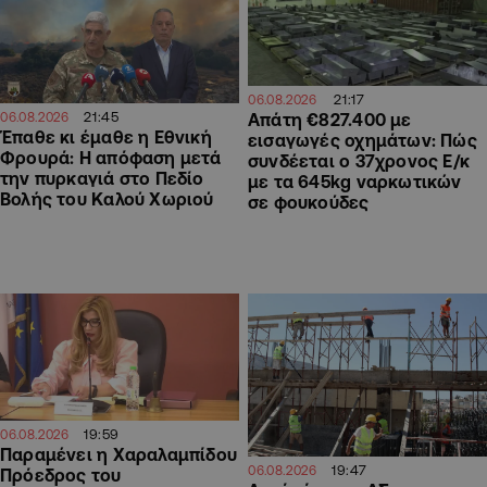
21:17
06.08.2026
21:45
06.08.2026
Απάτη €827.400 με
Έπαθε κι έμαθε η Εθνική
εισαγωγές οχημάτων: Πώς
Φρουρά: Η απόφαση μετά
συνδέεται ο 37χρονος Ε/κ
την πυρκαγιά στο Πεδίο
με τα 645kg ναρκωτικών
Βολής του Καλού Χωριού
σε φουκούδες
19:59
06.08.2026
Παραμένει η Χαραλαμπίδου
19:47
06.08.2026
Πρόεδρος του