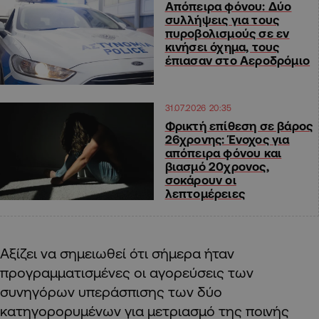
Απόπειρα φόνου: Δύο
συλλήψεις για τους
πυροβολισμούς σε εν
κινήσει όχημα, τους
έπιασαν στο Αεροδρόμιο
31.07.2026 20:35
Φρικτή επίθεση σε βάρος
26χρονης: Ένοχος για
απόπειρα φόνου και
βιασμό 20χρονος,
σοκάρουν οι
λεπτομέρειες
Αξίζει να σημειωθεί ότι σήμερα ήταν
προγραμματισμένες οι αγορεύσεις των
συνηγόρων υπεράσπισης των δύο
κατηγορορυμένων για μετριασμό της ποινής