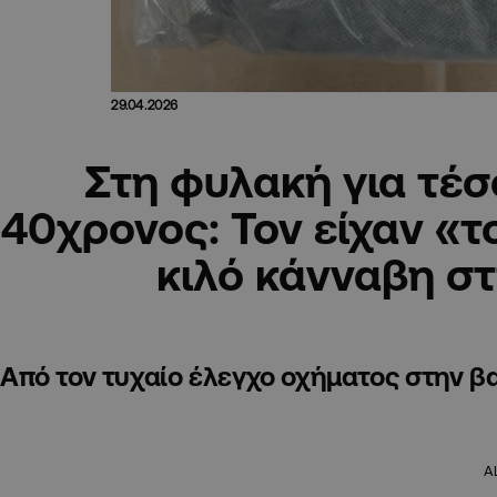
29.04.2026
Στη φυλακή για τέσ
40χρονος: Τον είχαν «τ
κιλό κάνναβη σ
Από τον τυχαίο έλεγχο οχήματος στην β
A