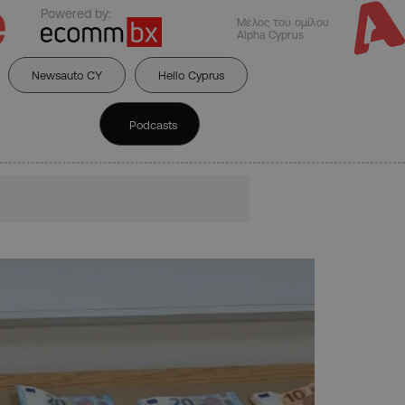
Powered by:
Μέλος του ομίλου
Alpha Cyprus
Newsauto CY
Hello Cyprus
Podcasts