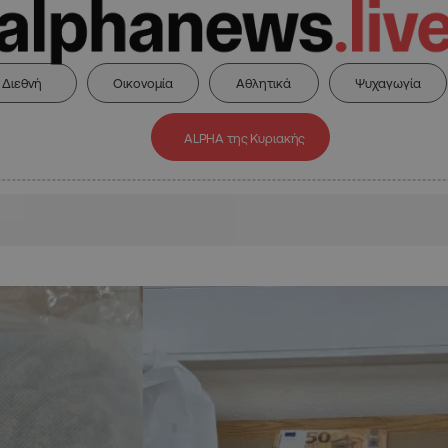
Διεθνή
Οικονομία
Αθλητικά
Ψυχαγωγία
ALPHA της Κυριακής