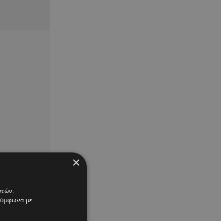
×
στών.
 σύμφωνα με