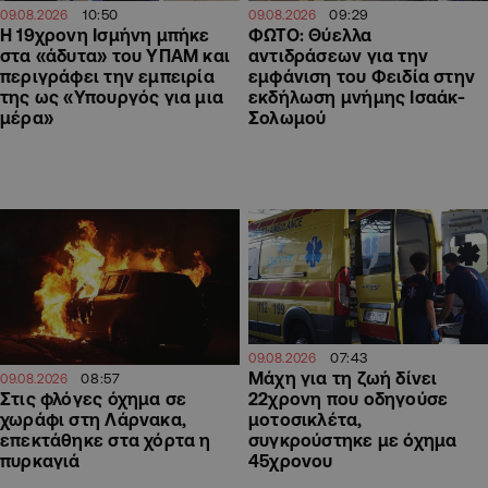
10:50
09:29
09.08.2026
09.08.2026
Η 19χρονη Ισμήνη μπήκε
ΦΩΤΟ: Θύελλα
στα «άδυτα» του ΥΠΑΜ και
αντιδράσεων για την
περιγράφει την εμπειρία
εμφάνιση του Φειδία στην
της ως «Υπουργός για μια
εκδήλωση μνήμης Ισαάκ-
μέρα»
Σολωμού
07:43
09.08.2026
Μάχη για τη ζωή δίνει
08:57
09.08.2026
22χρονη που οδηγούσε
Στις φλόγες όχημα σε
μοτοσικλέτα,
χωράφι στη Λάρνακα,
συγκρούστηκε με όχημα
επεκτάθηκε στα χόρτα η
45χρονου
πυρκαγιά