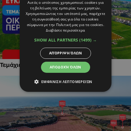
Αυτός ο ιστότοπος χρησιμοποιεί cookies για
τη βελτίωση της εμπειρίας των χρηστών.
Χρησιμοποιώντας τον ιστότοπό μας, παρέχετε
τη συγκατάθεσή σας για όλα τα cookies
σύμφωνα με την Πολιτική μας για τα cookies.
Διαβάστε περισσότερα
SHOW ALL PARTNERS
(1499) →
ΑΠΌΡΡΙΨΗ ΌΛΩΝ
Τεμάχια Γης σε Οικιστικές Περιοχές
ΑΠΟΔΟΧΉ ΌΛΩΝ
ΕΜΦΆΝΙΣΗ ΛΕΠΤΟΜΕΡΕΙΏΝ