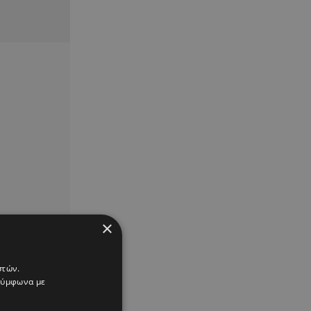
×
στών.
 σύμφωνα με