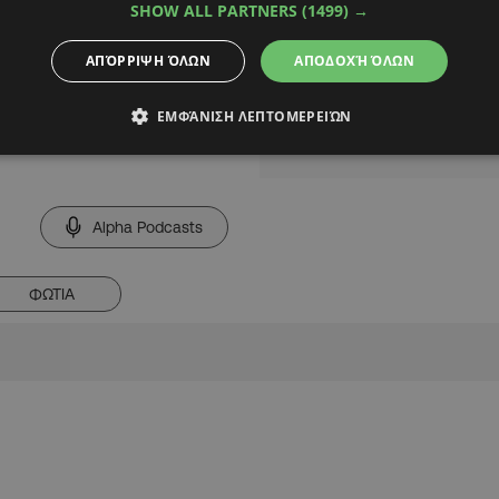
SHOW ALL PARTNERS
(1499) →
νομία και την
ΑΠΌΡΡΙΨΗ ΌΛΩΝ
ΑΠΟΔΟΧΉ ΌΛΩΝ
» της ασφάλτου: Ιδού
ΕΜΦΆΝΙΣΗ ΛΕΠΤΟΜΕΡΕΙΏΝ
ους | AlphaNews
Alpha Podcasts
ΦΩΤΙΑ