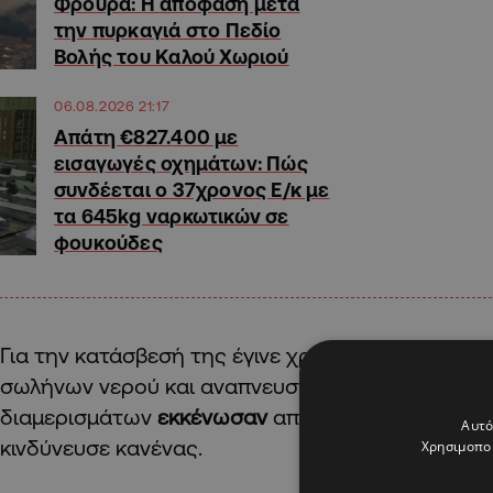
Φρουρά: Η απόφαση μετά
την πυρκαγιά στο Πεδίο
Βολής του Καλού Χωριού
06.08.2026 21:17
Απάτη €827.400 με
εισαγωγές οχημάτων: Πώς
συνδέεται ο 37χρονος Ε/κ με
τα 645kg ναρκωτικών σε
φουκούδες
Για την κατάσβεσή της έγινε χρήση από τα μέλη
σωλήνων νερού και αναπνευστικών συσκευών, ε
διαμερισμάτων
εκκένωσαν
από μόνοι τους το κτή
Αυτό
κινδύνευσε κανένας.
Χρησιμοποι