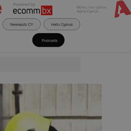
Powered by:
Μέλος του ομίλου
Alpha Cyprus
Newsauto CY
Hello Cyprus
Podcasts