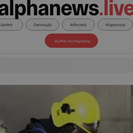
Διεθνή
Οικονομία
Αθλητικά
Ψυχαγωγία
ALPHA της Κυριακής