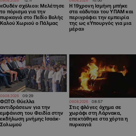
12:11
10:50
09.08.2026
09.08.2026
«Ουδέν σχόλιο»: Μελέτησε
Η 19χρονη Ισμήνη μπήκε
το πόρισμα για την
στα «άδυτα» του ΥΠΑΜ και
πυρκαγιά στο Πεδίο Βολής
περιγράφει την εμπειρία
Καλού Χωριού ο Πάλμας
της ως «Υπουργός για μια
μέρα»
09:29
09.08.2026
ΦΩΤΟ: Θύελλα
08:57
09.08.2026
αντιδράσεων για την
Στις φλόγες όχημα σε
εμφάνιση του Φειδία στην
χωράφι στη Λάρνακα,
εκδήλωση μνήμης Ισαάκ-
επεκτάθηκε στα χόρτα η
Σολωμού
πυρκαγιά