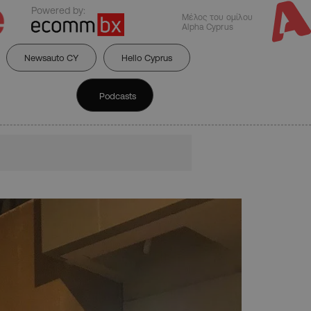
Powered by:
Μέλος του ομίλου
Alpha Cyprus
Newsauto CY
Hello Cyprus
Podcasts