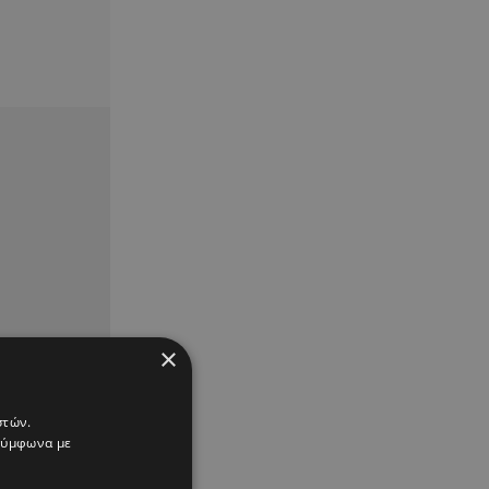
×
στών.
 σύμφωνα με