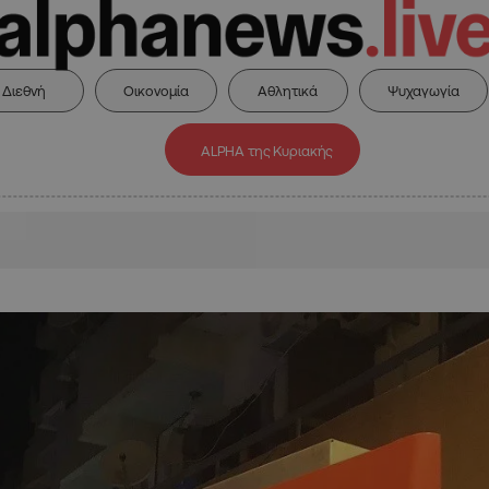
Διεθνή
Οικονομία
Αθλητικά
Ψυχαγωγία
ALPHA της Κυριακής