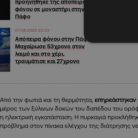
προηγήθηκε της απόπειρας
φόνου σε μοναστήρι στην
Πάφο
07.08.2026 20:23
Απόπειρα φόνου στην Πάφο:
Μαχαίρωσε 53χρονο στον
λαιμό και στο χέρι,
τραυμάτισε και 27χρονο
Από την φωτιά και τη θερμότητα,
επηρεάστηκαν
μέρος των ξύλινων δοκών του δαπέδου του ορόφ
η ηλεκτρική εγκατάσταση. Η πυρκαγιά προκλήθη
πρόβλημα στον πίνακα ελέγχου της διάτρησης ν