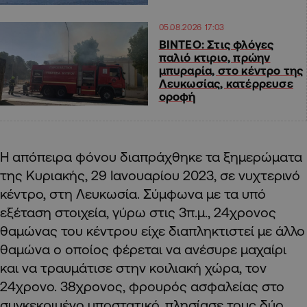
05.08.2026 17:03
ΒΙΝΤΕΟ: Στις φλόγες
παλιό κτιριο, πρώην
μπυραρία, στο κέντρο της
Λευκωσίας, κατέρρευσε
οροφή
Η απόπειρα φόνου διαπράχθηκε τα ξημερώματα
της Κυριακής, 29 Ιανουαρίου 2023, σε νυχτερινό
κέντρο, στη Λευκωσία. Σύμφωνα με τα υπό
εξέταση στοιχεία, γύρω στις 3π.μ., 24χρονος
θαμώνας του κέντρου είχε διαπληκτιστεί με άλλο
θαμώνα ο οποίος φέρεται να ανέσυρε μαχαίρι
και να τραυμάτισε στην κοιλιακή χώρα, τον
24χρονο. 38χρονος, φρουρός ασφαλείας στο
συγκεκριμένο υποστατικό, πλησίασε τους δύο