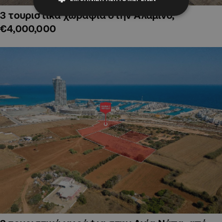
3 τουριστικά χωράφια στην Αλαμινό,
€4,000,000