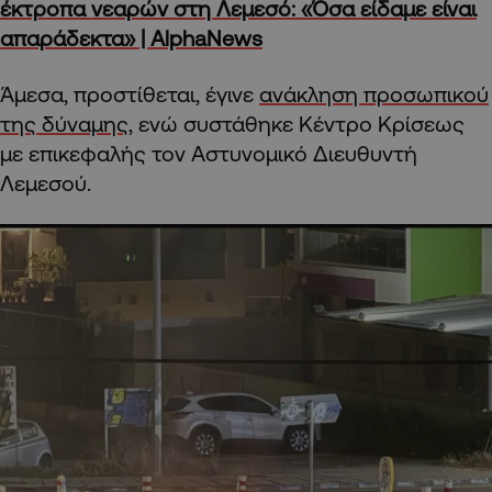
έκτροπα νεαρών στη Λεμεσό: «Όσα είδαμε είναι
απαράδεκτα» | AlphaNews
Άμεσα, προστίθεται, έγινε
ανάκληση προσωπικού
της δύναμης
, ενώ συστάθηκε Κέντρο Κρίσεως
με επικεφαλής τον Αστυνομικό Διευθυντή
Λεμεσού.