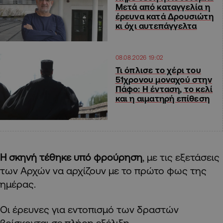
Μετά από καταγγελία η
έρευνα κατά Δρουσιώτη
κι όχι αυτεπάγγελτα
08.08.2026 19:02
Τι όπλισε το χέρι του
51χρονου μοναχού στην
Πάφο: Η ένταση, το κελί
και η αιματηρή επίθεση
Η σκηνή τέθηκε υπό φρούρηση
, με τις εξετάσεις
των Αρχών να αρχίζουν με το πρώτο φως της
ημέρας.
Οι έρευνες για εντοπισμό των δραστών
βρίσκονται σε πλήρη εξέλιξη.