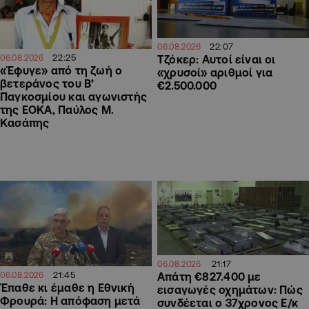
22:07
06.08.2026
22:25
Τζόκερ: Αυτοί είναι οι
06.08.2026
«Έφυγε» από τη ζωή ο
«χρυσοί» αριθμοί για
βετεράνος του Β’
€2.500.000
Παγκοσμίου και αγωνιστής
της ΕΟΚΑ, Παύλος Μ.
Κασάπης
21:17
06.08.2026
21:45
06.08.2026
Απάτη €827.400 με
Έπαθε κι έμαθε η Εθνική
εισαγωγές οχημάτων: Πώς
Φρουρά: Η απόφαση μετά
συνδέεται ο 37χρονος Ε/κ