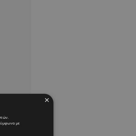
×
στών.
 σύμφωνα με