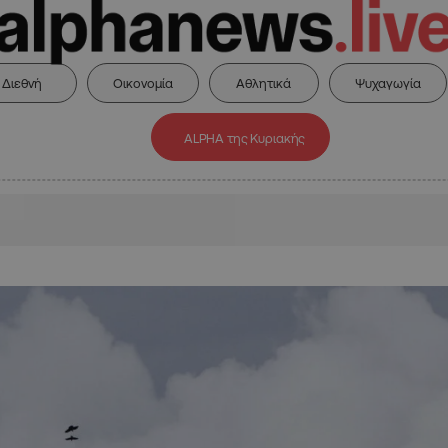
Διεθνή
Οικονομία
Αθλητικά
Ψυχαγωγία
ALPHA της Κυριακής