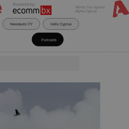
Powered by:
Μέλος του ομίλου
Alpha Cyprus
Newsauto CY
Hello Cyprus
Podcasts