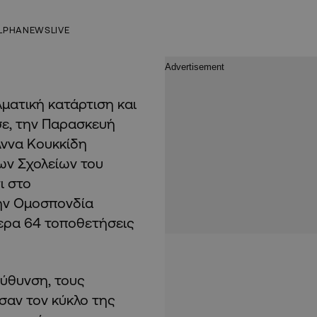
LPHANEWSLIVE
ματική κατάρτιση και
ε, την Παρασκευή
Άννα Κουκκίδη
ων Σχολείων του
ι στο
την Ομοσπονδία
ερα 64 τοποθετήσεις
εύθυνση, τους
σαν τον κύκλο της