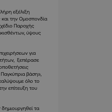
πλήρη εξέλιξη
 και την Ομοσπονδία
χέδιο Παροχής
κισθέντων, ύψους
πιχειρήσεων για
τήτων, ξεπέρασε
τοποθετήσεις
 Παγκύπρια βάση»,
«καλύψουμε όλο το
την επίτευξη του
ν δημιουργηθεί τα