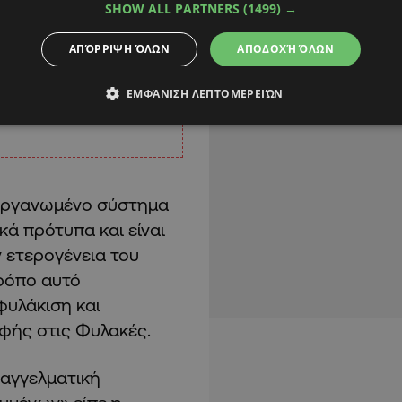
SHOW ALL PARTNERS
(1499) →
ΑΠΌΡΡΙΨΗ ΌΛΩΝ
ΑΠΟΔΟΧΉ ΌΛΩΝ
ΕΜΦΆΝΙΣΗ ΛΕΠΤΟΜΕΡΕΙΏΝ
α οργανωμένο σύστημα
ά πρότυπα και είναι
 ετερογένεια του
ρόπο αυτό
φυλάκιση και
οφής στις Φυλακές.
παγγελματική