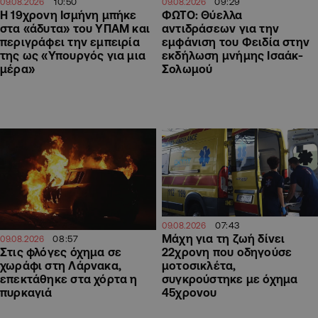
10:50
09:29
09.08.2026
09.08.2026
Η 19χρονη Ισμήνη μπήκε
ΦΩΤΟ: Θύελλα
στα «άδυτα» του ΥΠΑΜ και
αντιδράσεων για την
περιγράφει την εμπειρία
εμφάνιση του Φειδία στην
της ως «Υπουργός για μια
εκδήλωση μνήμης Ισαάκ-
μέρα»
Σολωμού
07:43
09.08.2026
Μάχη για τη ζωή δίνει
08:57
09.08.2026
22χρονη που οδηγούσε
Στις φλόγες όχημα σε
μοτοσικλέτα,
χωράφι στη Λάρνακα,
συγκρούστηκε με όχημα
επεκτάθηκε στα χόρτα η
45χρονου
πυρκαγιά