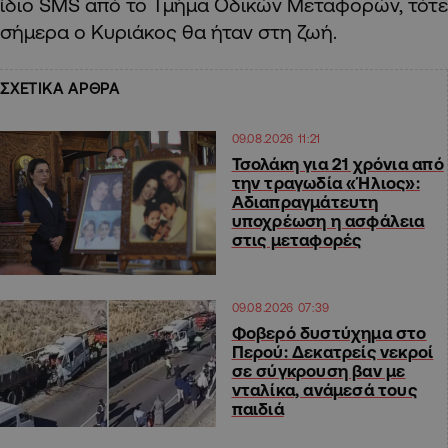
ίδιο SMS από το Τμήμα Οδικών Μεταφορών, τότε
σήμερα ο Κυριάκος θα ήταν στη ζωή.
ΣΧΕΤΙΚΑ ΑΡΘΡΑ
09.08.2026 11:21
Τσολάκη για 21 χρόνια από
την τραγωδία «Ήλιος»:
Αδιαπραγμάτευτη
υποχρέωση η ασφάλεια
στις μεταφορές
09.08.2026 07:39
Φοβερό δυστύχημα στο
Περού: Δεκατρείς νεκροί
σε σύγκρουση βαν με
νταλίκα, ανάμεσά τους
παιδιά