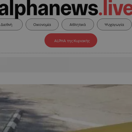
Διεθνή
Οικονομία
Αθλητικά
Ψυχαγωγία
ALPHA της Κυριακής