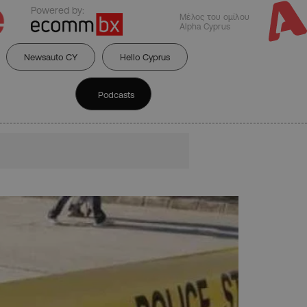
Powered by:
Μέλος του ομίλου
Alpha Cyprus
Newsauto CY
Hello Cyprus
Podcasts