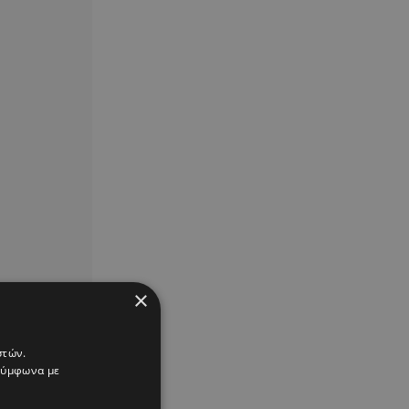
×
στών.
 σύμφωνα με