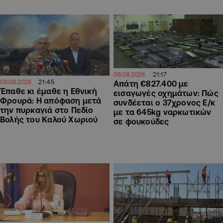
21:17
06.08.2026
21:45
06.08.2026
Απάτη €827.400 με
Έπαθε κι έμαθε η Εθνική
εισαγωγές οχημάτων: Πώς
Φρουρά: Η απόφαση μετά
συνδέεται ο 37χρονος Ε/κ
την πυρκαγιά στο Πεδίο
με τα 645kg ναρκωτικών
Βολής του Καλού Χωριού
σε φουκούδες