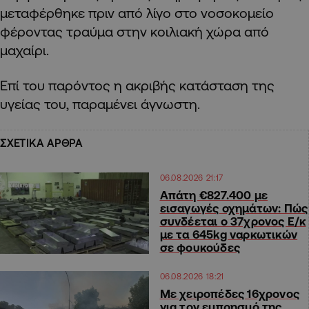
μεταφέρθηκε πριν από λίγο στο νοσοκομείο
φέροντας τραύμα στην κοιλιακή χώρα από
μαχαίρι.
Επί του παρόντος η ακριβής κατάσταση της
υγείας του, παραμένει άγνωστη.
ΣΧΕΤΙΚΑ ΑΡΘΡΑ
06.08.2026 21:17
Απάτη €827.400 με
εισαγωγές οχημάτων: Πώς
συνδέεται ο 37χρονος Ε/κ
με τα 645kg ναρκωτικών
σε φουκούδες
06.08.2026 18:21
Με χειροπέδες 16χρονος
για τον εμπρησμό της