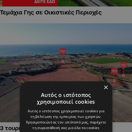
Τεμάχια Γης σε Οικιστικές Περιοχές
×
Αυτός ο ιστότοπος
χρησιμοποιεί cookies
Αυτός ο ιστότοπος χρησιμοποιεί cookies για
τη βελτίωση της εμπειρίας των χρηστών.
Χρησιμοποιώντας τον ιστότοπό μας, παρέχετε
3 τουριστικά χωράφια στην Αλαμινό,
τη συγκατάθεσή σας για όλα τα cookies