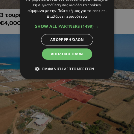
τη συγκατάθεσή σας για όλα τα cookies
σύμφωνα με την Πολιτική μας για τα cookies.
3 τουριστικά χωράφια στην Αλαμινό,
Διαβάστε περισσότερα
€4,000,000
SHOW ALL PARTNERS
(1499) →
ΑΠΌΡΡΙΨΗ ΌΛΩΝ
ΑΠΟΔΟΧΉ ΌΛΩΝ
ΕΜΦΆΝΙΣΗ ΛΕΠΤΟΜΕΡΕΙΏΝ