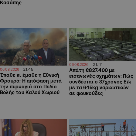
Κασάπης
21:17
06.08.2026
21:45
06.08.2026
Απάτη €827.400 με
Έπαθε κι έμαθε η Εθνική
εισαγωγές οχημάτων: Πώς
Φρουρά: Η απόφαση μετά
συνδέεται ο 37χρονος Ε/κ
την πυρκαγιά στο Πεδίο
με τα 645kg ναρκωτικών
Βολής του Καλού Χωριού
σε φουκούδες