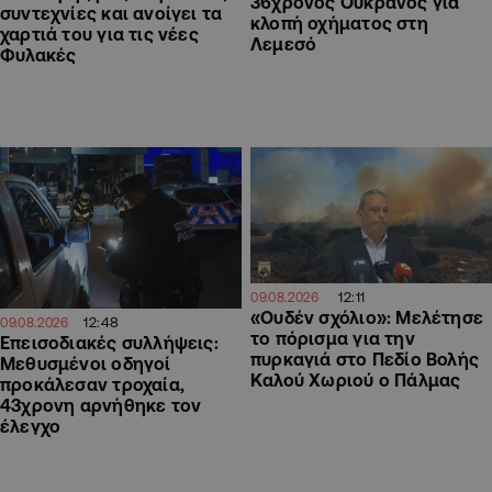
36χρονος Ουκρανός για
συντεχνίες και ανοίγει τα
κλοπή οχήματος στη
χαρτιά του για τις νέες
Λεμεσό
Φυλακές
12:11
09.08.2026
«Ουδέν σχόλιο»: Μελέτησε
12:48
09.08.2026
το πόρισμα για την
Επεισοδιακές συλλήψεις:
πυρκαγιά στο Πεδίο Βολής
Μεθυσμένοι οδηγοί
Καλού Χωριού ο Πάλμας
προκάλεσαν τροχαία,
43χρονη αρνήθηκε τον
έλεγχο