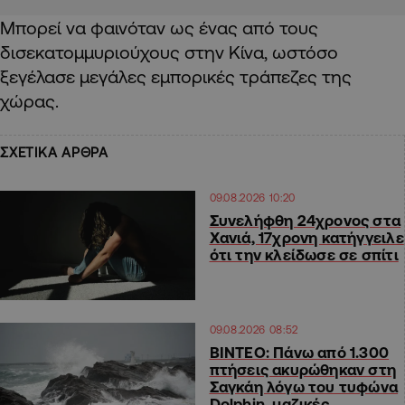
Μπορεί να φαινόταν ως ένας από τους
δισεκατομμυριούχους στην Κίνα, ωστόσο
ξεγέλασε μεγάλες εμπορικές τράπεζες της
χώρας.
ΣΧΕΤΙΚΑ ΑΡΘΡΑ
09.08.2026 10:20
Συνελήφθη 24χρονος στα
Χανιά, 17χρονη κατήγγειλε
ότι την κλείδωσε σε σπίτι
09.08.2026 08:52
ΒΙΝΤΕΟ: Πάνω από 1.300
πτήσεις ακυρώθηκαν στη
Σαγκάη λόγω του τυφώνα
Dolphin, μαζικές