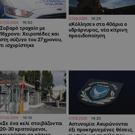
16:25
07.08.2026
16:52
07.08.2026
«Κόλλησε» στα 40άρια ο
Σοβαρό τροχαίο με
υδράργυρος, νέα κίτρινη
16χρονο: Χειροπέδες και
προειδοποίηση
στη σύζυγο του 27χρονου,
τι ισχυρίστηκε
16:19
07.08.2026
14:20
07.08.2026
«Σε ένα κελί στοιβάζονται
Αστυνομία: Ακυρώνονται
20-30 κρατούμενοι,
έξι προκηρυγμένες θέσεις,
κοιμούνται σε κάσιες