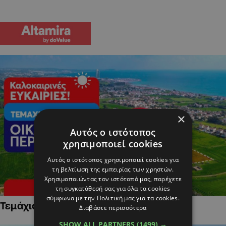
×
Αυτός ο ιστότοπος
χρησιμοποιεί cookies
Αυτός ο ιστότοπος χρησιμοποιεί cookies για
τη βελτίωση της εμπειρίας των χρηστών.
Χρησιμοποιώντας τον ιστότοπό μας, παρέχετε
τη συγκατάθεσή σας για όλα τα cookies
σύμφωνα με την Πολιτική μας για τα cookies.
Τεμάχια Γης σε Οικιστικές Περιοχές
Διαβάστε περισσότερα
SHOW ALL PARTNERS
(1499) →