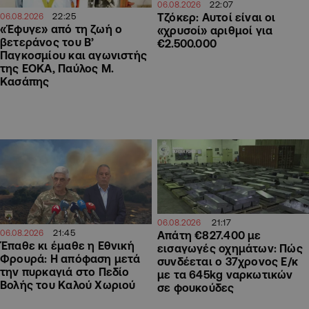
22:07
06.08.2026
22:25
Τζόκερ: Αυτοί είναι οι
06.08.2026
«Έφυγε» από τη ζωή ο
«χρυσοί» αριθμοί για
βετεράνος του Β’
€2.500.000
Παγκοσμίου και αγωνιστής
της ΕΟΚΑ, Παύλος Μ.
Κασάπης
21:17
06.08.2026
21:45
06.08.2026
Απάτη €827.400 με
Έπαθε κι έμαθε η Εθνική
εισαγωγές οχημάτων: Πώς
Φρουρά: Η απόφαση μετά
συνδέεται ο 37χρονος Ε/κ
την πυρκαγιά στο Πεδίο
με τα 645kg ναρκωτικών
Βολής του Καλού Χωριού
σε φουκούδες