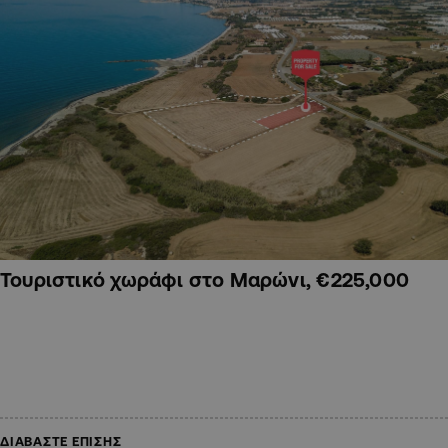
Τουριστικό χωράφι στο Μαρώνι, €225,000
ΔΙΑΒΑΣΤΕ ΕΠΙΣΗΣ