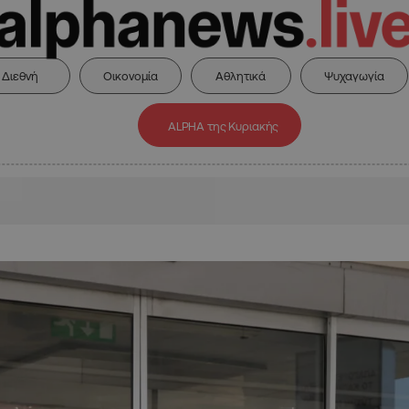
Διεθνή
Οικονομία
Αθλητικά
Ψυχαγωγία
ALPHA της Κυριακής