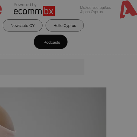
Powered by:
Μέλος του ομίλου
Alpha Cyprus
Newsauto CY
Hello Cyprus
Podcasts