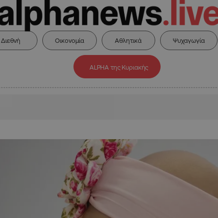
Διεθνή
Οικονομία
Αθλητικά
Ψυχαγωγία
ALPHA της Κυριακής