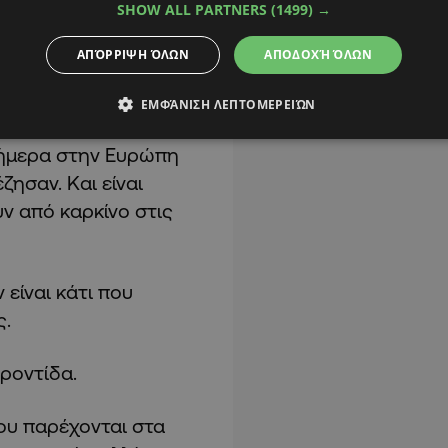
SHOW ALL PARTNERS
(1499) →
είναι η λευχαιμία η
ΑΠΌΡΡΙΨΗ ΌΛΩΝ
ΑΠΟΔΟΧΉ ΌΛΩΝ
νεται για το 1/3 των
ΕΜΦΆΝΙΣΗ ΛΕΠΤΟΜΕΡΕΙΏΝ
σήμερα στην Ευρώπη
ζησαν. Και είναι
ν από καρκίνο στις
 είναι κάτι που
ς.
φροντίδα.
ου παρέχονται στα