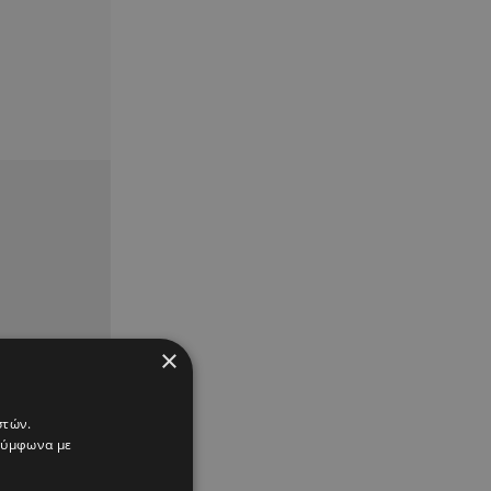
×
στών.
 σύμφωνα με