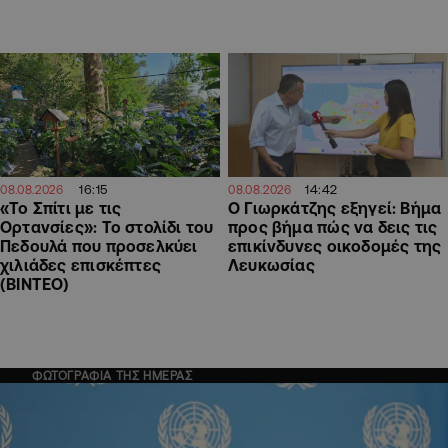
16:15
14:42
08.08.2026
08.08.2026
«Το Σπίτι με τις
Ο Γιωρκάτζης εξηγεί: Βήμα
Ορτανσίες»: Το στολίδι του
προς βήμα πώς να δεις τις
Πεδουλά που προσελκύει
επικίνδυνες οικοδομές της
χιλιάδες επισκέπτες
Λευκωσίας
(ΒΙΝΤΕΟ)
ΦΩΤΟΓΡΑΦΙΑ ΤΗΣ ΗΜΕΡΑΣ