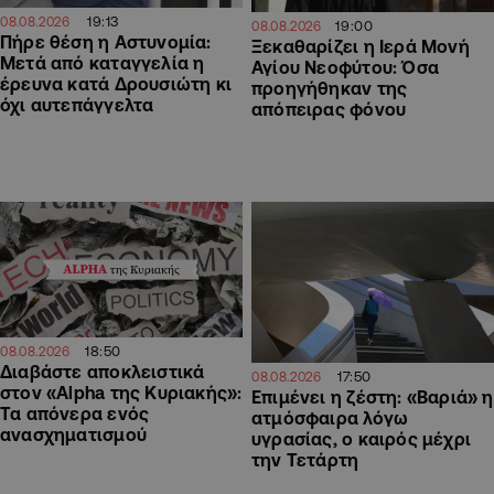
19:13
08.08.2026
19:00
08.08.2026
Πήρε θέση η Αστυνομία:
Ξεκαθαρίζει η Ιερά Μονή
Μετά από καταγγελία η
Αγίου Νεοφύτου: Όσα
έρευνα κατά Δρουσιώτη κι
προηγήθηκαν της
όχι αυτεπάγγελτα
απόπειρας φόνου
18:50
08.08.2026
Διαβάστε αποκλειστικά
17:50
08.08.2026
στον «Alpha της Κυριακής»:
Επιμένει η ζέστη: «Βαριά» η
Τα απόνερα ενός
ατμόσφαιρα λόγω
ανασχηματισμού
υγρασίας, ο καιρός μέχρι
την Τετάρτη