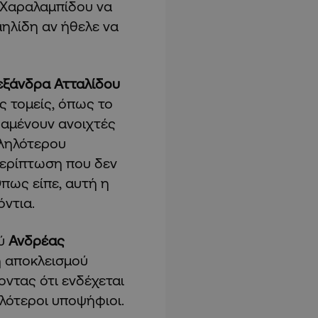
. Χαραλαμπίδου να
ηλίδη αν ήθελε να
εξάνδρα Ατταλίδου
ς τομείς, όπως το
ραμένουν ανοιχτές
λληλότερου
περίπτωση που δεν
πως είπε, αυτή η
όντια.
ού
Ανδρέας
ή αποκλεισμού
ντας ότι ενδέχεται
λότεροι υποψήφιοι.