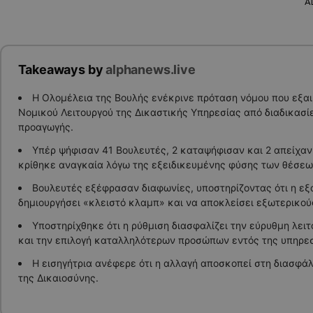
A
Takeaways by
alphanews.live
Η Ολομέλεια της Βουλής ενέκρινε πρόταση νόμου που εξαι
Νομικού Λειτουργού της Δικαστικής Υπηρεσίας από διαδικασί
προαγωγής.
Υπέρ ψήφισαν 41 Βουλευτές, 2 καταψήφισαν και 2 απείχαν,
κρίθηκε αναγκαία λόγω της εξειδικευμένης φύσης των θέσεω
Βουλευτές εξέφρασαν διαφωνίες, υποστηρίζοντας ότι η εξ
δημιουργήσει «κλειστό κλαμπ» και να αποκλείσει εξωτερικού
Υποστηρίχθηκε ότι η ρύθμιση διασφαλίζει την εύρυθμη λειτ
και την επιλογή καταλληλότερων προσώπων εντός της υπηρεσ
Η εισηγήτρια ανέφερε ότι η αλλαγή αποσκοπεί στη διασφάλ
της Δικαιοσύνης.