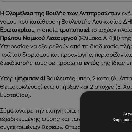
Η
Ολομέλεια της Βουλής των Αντιπροσώπων
ενέ
νόμου που κατέθεσε η Βουλευτής Λευκωσίας Δ
Ερωτοκρίτου
, η οποία
τροποποιεί
το ισχύον πλαί
Πρώτου Νομικού Λειτουργού
(Κλίμακα Α14(ii)) τη
Υπηρεσίας να εξαιρεθούν από τη διαδικασία πλ
πρώτου διορισμού και προαγωγής, περιορίζοντα
διεκδίκησής τους σε πρόσωπα
εντός
της ίδιας υ
Υπέρ
ψήφισαν
41 Βουλευτές υπέρ, 2 κατά (Α. Αττα
Θεμιστοκλέους) ενώ υπήρξαν και 2 αποχές (Ε. Χα
Ευσταθίου).
Σύμφωνα με την εισηγήτρια, η ρύθμιση κρίθηκε
α
Αυτό
εξειδικευμένης φύσης και των αυξημένων απαιτ
Χρησιμοποι
συγκεκριμένων θέσεων. Όπως ανέφερε, σχεδόν όλ