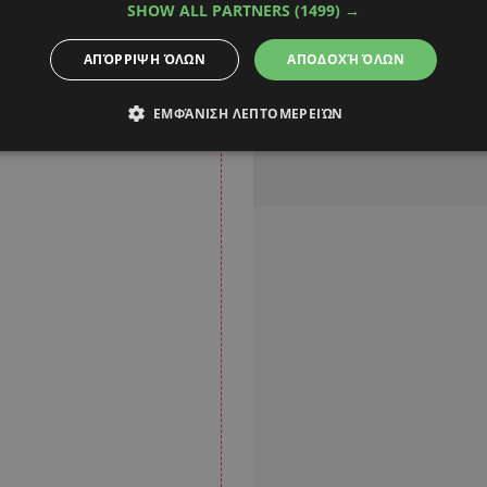
κλειστές, με εξαίρεση
SHOW ALL PARTNERS
(1499) →
 αλλαγή αποσκοπεί στη
ΑΠΌΡΡΙΨΗ ΌΛΩΝ
ΑΠΟΔΟΧΉ ΌΛΩΝ
οσύνης
.
ΕΜΦΆΝΙΣΗ ΛΕΠΤΟΜΕΡΕΙΏΝ