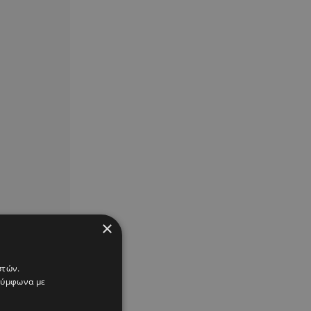
×
στών.
 σύμφωνα με