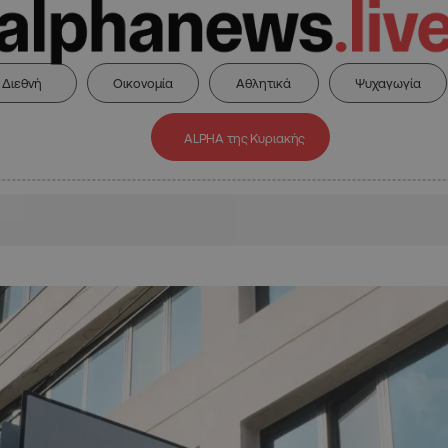
Διεθνή
Οικονομία
Αθλητικά
Ψυχαγωγία
ALPHA της Κυριακής