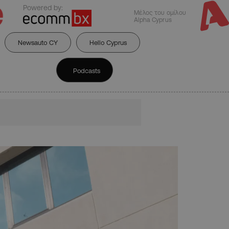
Powered by:
Μέλος του ομίλου
Alpha Cyprus
Newsauto CY
Hello Cyprus
Podcasts