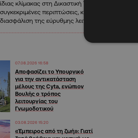
ίδιας κλίμακας στη Δικαστική Υπηρεσία είναι ήδη 
συγκεκριμένες περιπτώσεις, και η προτεινόμενη
διασφάλιση της εύρυθμης λειτουργίας της
Δικαι
07.08.2026 16:58
Αποφασίζει το Υπουργικό
για την αντικατάσταση
μέλους της Cyta, ενώπιον
Βουλής ο τρόπος
λειτουργίας του
Γνωμοδοτικού
03.08.2026 15:20
«Έμπειρος από τη ζωή»: Γιατί