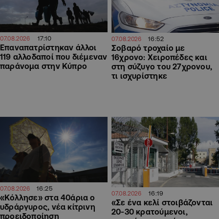
17:10
16:52
07.08.2026
07.08.2026
Επαναπατρίστηκαν άλλοι
Σοβαρό τροχαίο με
119 αλλοδαποί που διέμεναν
16χρονο: Χειροπέδες και
παράνομα στην Κύπρο
στη σύζυγο του 27χρονου,
τι ισχυρίστηκε
16:25
07.08.2026
16:19
07.08.2026
«Κόλλησε» στα 40άρια ο
«Σε ένα κελί στοιβάζονται
υδράργυρος, νέα κίτρινη
20-30 κρατούμενοι,
προειδοποίηση