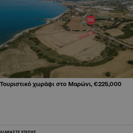
Τουριστικό χωράφι στο Μαρώνι, €225,000
ΔΙΑΒΑΣΤΕ ΕΠΙΣΗΣ