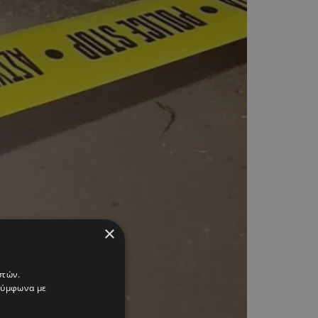
×
στών.
 σύμφωνα με