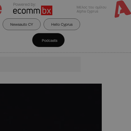
Powered by:
Μέλος του ομίλου
Alpha Cyprus
Newsauto CY
Hello Cyprus
Podcasts