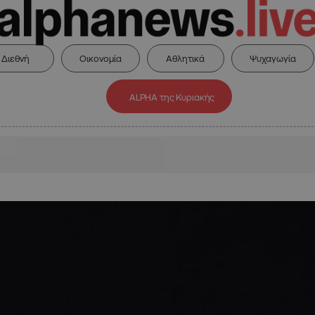
Διεθνή
Οικονομία
Αθλητικά
Ψυχαγωγία
ALPHA της Κυριακής