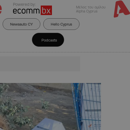
Powered by:
Μέλος του ομίλου
Alpha Cyprus
Newsauto CY
Hello Cyprus
Podcasts