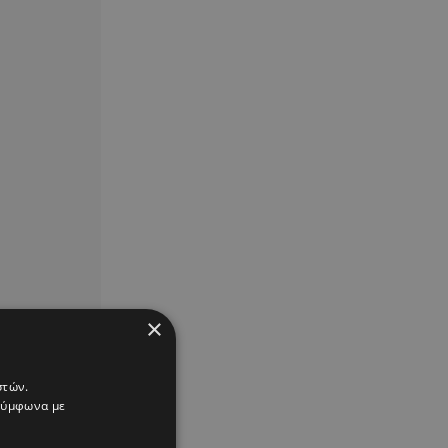
×
στών.
 σύμφωνα με