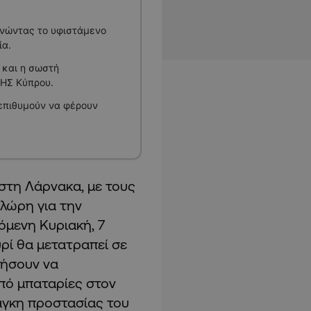
ρνώντας το υφιστάμενο
ία.
 και η σωστή
ΦΗΣ Κύπρου.
 επιθυμούν να φέρουν
στη Λάρνακα, με τους
πλώρη για την
όμενη Κυριακή, 7
υρί θα μετατραπεί σε
ρήσουν να
πό μπαταρίες στον
άγκη προστασίας του