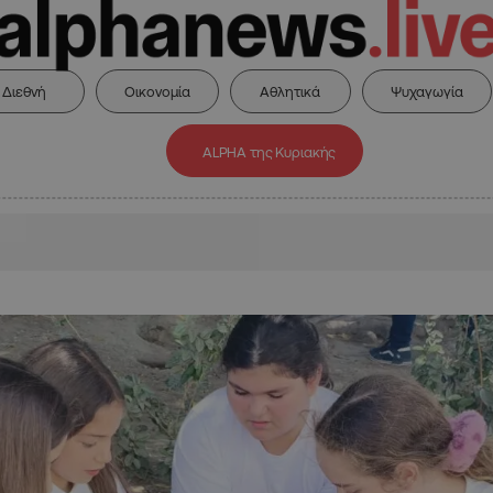
Διεθνή
Οικονομία
Αθλητικά
Ψυχαγωγία
ALPHA της Κυριακής