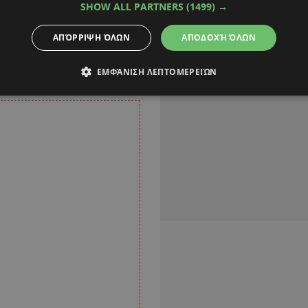
SHOW ALL PARTNERS
(1499) →
ρ Γκίνες, που είναι 33
ς είπε
«Αν έχετε
ΑΠΌΡΡΙΨΗ ΌΛΩΝ
ΑΠΟΔΟΧΉ ΌΛΩΝ
 μην καταστραφεί το
ΕΜΦΆΝΙΣΗ ΛΕΠΤΟΜΕΡΕΙΏΝ