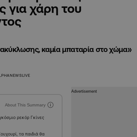
 για χάρη του
ντος
ανακύκλωσης, καμία μπαταρία στο χώμα»
LPHANEWSLIVE
About This Summary
γκόσμιο ρεκόρ Γκίνες
ουχουρί, τα παιδιά θα