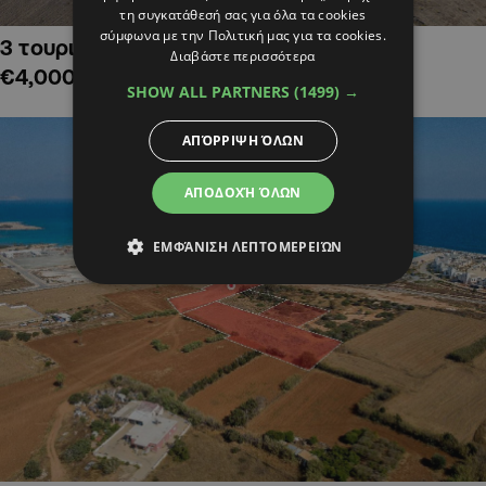
τη συγκατάθεσή σας για όλα τα cookies
σύμφωνα με την Πολιτική μας για τα cookies.
3 τουριστικά χωράφια στην Αλαμινό,
Διαβάστε περισσότερα
€4,000,000
SHOW ALL PARTNERS
(1499) →
ΑΠΌΡΡΙΨΗ ΌΛΩΝ
ΑΠΟΔΟΧΉ ΌΛΩΝ
ΕΜΦΆΝΙΣΗ ΛΕΠΤΟΜΕΡΕΙΏΝ