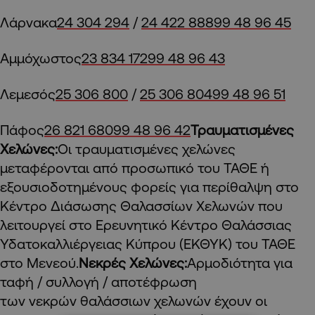
Λάρνακα
24 304 294
/
24 422 888
99 48 96 45
Αμμόχωστος
23 834 172
99 48 96 43
Λεμεσός
25 306 800
/
25 306 804
99 48 96 51
Πάφος
26 821 680
99 48 96 42
Τραυματισμένες
Χελώνες:
Οι τραυματισμένες χελώνες
μεταφέρονται από προσωπικό του ΤΑΘΕ ή
εξουσιοδοτημένους φορείς για περίθαλψη στο
Κέντρο Διάσωσης Θαλασσίων Χελωνών που
λειτουργεί στο Ερευνητικό Κέντρο Θαλάσσιας
Υδατοκαλλιέργειας Κύπρου (ΕΚΘΥΚ) του ΤΑΘΕ
στο Μενεού.
Νεκρές Χελώνες:
Αρμοδιότητα για
ταφή / συλλογή / αποτέφρωση
των νεκρών θαλάσσιων χελωνών έχουν οι